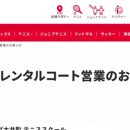
店舗を探す
カルチャー
テニス
ジュニアテニス
ピックス
テニス
ジュニアテニス
フットサル
サッカー
施
ート営業のお知らせ
亀有
北砂
西
（葛飾区）
（江東区）
（足立
0(火)レンタルコート営業の
橋本
溝の口
武蔵
（相模原市緑区）
（川崎市高津区）
（川崎市中
久喜
（久喜市）