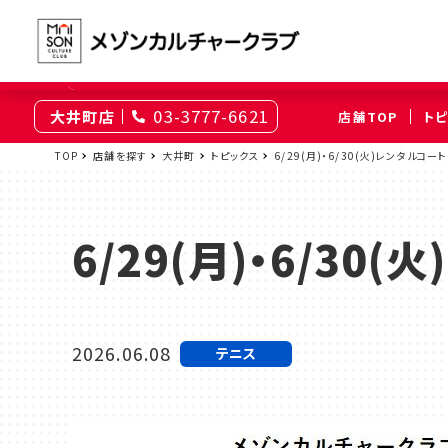
03-3777-6621
大井町店
店舗TOP
ト
東京
TOP
店舗を探す
大井町
トピックス
6/29(月)・6/30(火)レンタルコ
綾瀬
大井町
（足立区）
（品川区）
6/29(月)・6/3
神奈川
伊勢原
相模原
（伊勢原市）
（相模原市南区）
2026.06.08
テニス
埼玉
上尾
浦和
（上尾市）
（さいたま市浦和区）