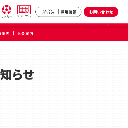
採用情報
お問い合わせ
アルバイト
パートタイマー
フットサル
サッカー
設案内
入会案内
新井
武蔵境
区）
（武蔵野市）
お知らせ
小杉
原区）