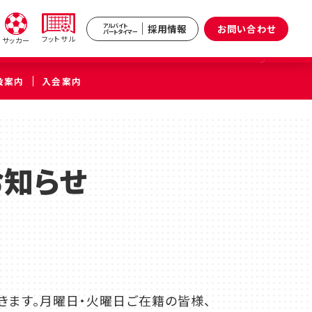
採用情報
お問い合わせ
アルバイト
パートタイマー
フットサル
サッカー
設案内
入会案内
新井
武蔵境
区）
（武蔵野市）
お知らせ
小杉
原区）
だきます。月曜日・火曜日ご在籍の皆様、