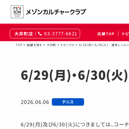
03-3777-6621
大井町店
店舗TOP
ト
東京
TOP
店舗を探す
大井町
トピックス
6/29(月)・6/30(火) 通常レッ
綾瀬
大井町
（足立区）
（品川区）
6/29(月)・6/3
神奈川
伊勢原
相模原
（伊勢原市）
（相模原市南区）
2026.06.06
テニス
埼玉
上尾
浦和
6/29(月)及び6/30(火)につきましては
（上尾市）
（さいたま市浦和区）