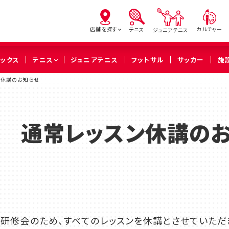
店舗を探す
カルチャー
テニス
ジュニアテニス
ピックス
テニス
ジュニアテニス
フットサル
サッカー
施
スン休講のお知らせ
亀有
北砂
西
（葛飾区）
（江東区）
（足立
0(火) 通常レッスン休講の
橋本
溝の口
武蔵
（相模原市緑区）
（川崎市高津区）
（川崎市中
久喜
、コーチ研修会のため、すべてのレッスンを休講とさせていた
（久喜市）