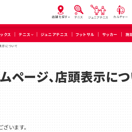
店舗を探す
カルチャー
テニス
ジュニアテニス
ピックス
テニス
ジュニアテニス
フットサル
サッカー
施
表示について
亀有
北砂
西
（葛飾区）
（江東区）
（足立
ムページ、店頭表示につ
橋本
溝の口
武蔵
（相模原市緑区）
（川崎市高津区）
（川崎市中
久喜
ございます。
（久喜市）