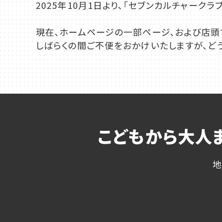
2025年10月1日より、「セブンカルチャーク
千葉
現在、ホームページの一部ページ、および店頭
蘇我
しばらくの間ご不便をおかけいたしますが、ど
（千葉市中央区）
大阪
鳳
八尾
（堺市西区）
（八尾市）
こどもから大人
地