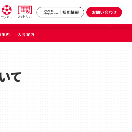
採用情報
お問い合わせ
アルバイト
パートタイマー
フットサル
サッカー
設案内
入会案内
新井
武蔵境
区）
（武蔵野市）
いて
小杉
原区）