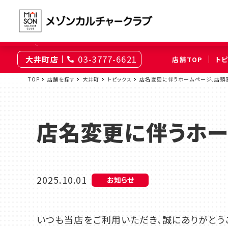
03-3777-6621
大井町店
店舗TOP
ト
東京
TOP
店舗を探す
大井町
トピックス
店名変更に伴うホームページ、店頭
綾瀬
大井町
（足立区）
（品川区）
店名変更に伴うホー
神奈川
伊勢原
相模原
（伊勢原市）
（相模原市南区）
2025.10.01
お知らせ
埼玉
上尾
浦和
いつも当店をご利用いただき、誠にありがとう
（上尾市）
（さいたま市浦和区）