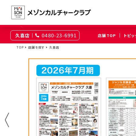
0480-23-6991
久喜店
店舗TOP
トピッ
東京
TOP
店舗を探す
久喜店
綾瀬
大井町
（足立区）
（品川区）
神奈川
伊勢原
相模原
（伊勢原市）
（相模原市南区）
埼玉
上尾
浦和
（上尾市）
（さいたま市浦和区）