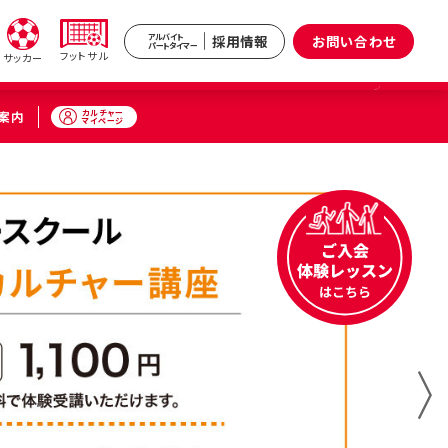
採用情報
お問い合わせ
アルバイト
パートタイマー
フットサル
サッカー
カルチャー
案内
マイページ
新井
武蔵境
区）
（武蔵野市）
小杉
原区）