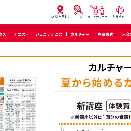
店舗を探す
カルチャー
テニス
ジュニアテニス
クス
テニス
ジュニアテニス
カルチャー
施設案内
入会
亀有
北砂
西
（葛飾区）
（江東区）
（足立
橋本
溝の口
武蔵
（相模原市緑区）
（川崎市高津区）
（川崎市中
久喜
（久喜市）