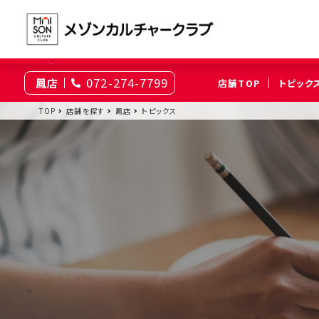
072-274-7799
鳳店
店舗TOP
トピック
東京
TOP
店舗を探す
鳳店
トピックス
綾瀬
大井町
（足立区）
（品川区）
神奈川
伊勢原
相模原
（伊勢原市）
（相模原市南区）
埼玉
上尾
浦和
（上尾市）
（さいたま市浦和区）