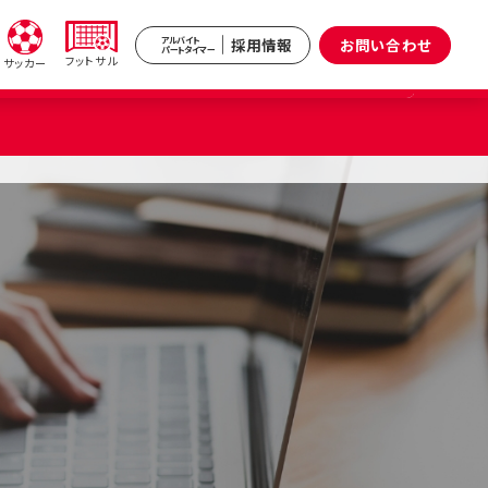
採用情報
お問い合わせ
アルバイト
パートタイマー
フットサル
サッカー
新井
武蔵境
区）
（武蔵野市）
小杉
原区）