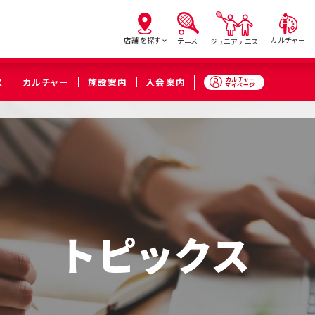
店舗を探す
カルチャー
テニス
ジュニアテニス
カルチャー
ス
カルチャー
施設案内
入会案内
マイページ
亀有
北砂
西
（葛飾区）
（江東区）
（足立
橋本
溝の口
武蔵
（相模原市緑区）
（川崎市高津区）
（川崎市中
トピックス
久喜
（久喜市）