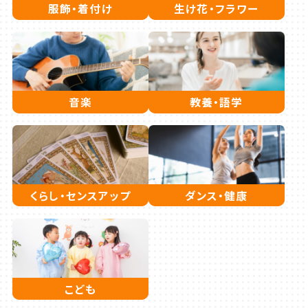
服飾・着付け
生け花・フラワー
音楽
教養・語学
くらし・センスアップ
ダンス・健康
こども