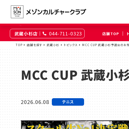
044-711-0323
武蔵小杉店
店舗TOP
東京
TOP
店舗を探す
武蔵小杉
トピックス
MCC CUP 武蔵小杉予選会のお
綾瀬
大井町
（足立区）
（品川区）
MCC CUP 武蔵
神奈川
伊勢原
相模原
（伊勢原市）
（相模原市南区）
2026.06.08
テニス
埼玉
上尾
浦和
（上尾市）
（さいたま市浦和区）