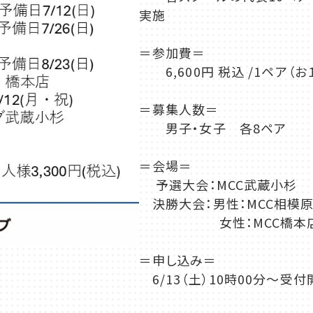
実施
＝参加費＝
6,600円 税込 /1ペア（お１
＝募集人数＝
男子・女子 各8ペア
＝会場＝
予選大会：MCC武蔵小杉
決勝大会：男性：MCC相模
女性：MCC橋本店 ※
＝申し込み＝
6/13（土）10時00分～受付