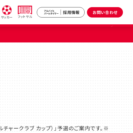
採用情報
お問い合わせ
アルバイト
パートタイマー
フットサル
サッカー
新井
武蔵境
区）
（武蔵野市）
小杉
原区）
ンカルチャークラブ カップ）」予選のご案内です。※