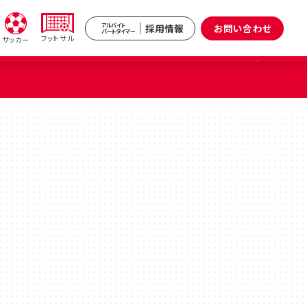
採用情報
お問い合わせ
アルバイト
パートタイマー
フットサル
サッカー
新井
武蔵境
区）
（武蔵野市）
小杉
原区）