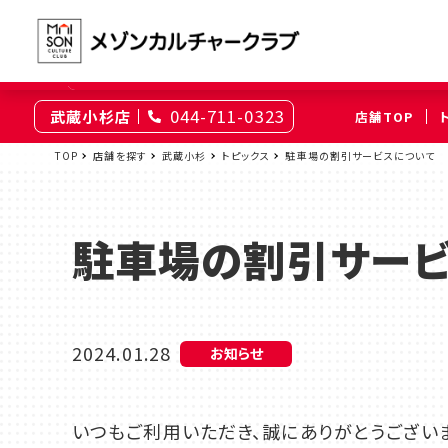
044-711-0323
武蔵小杉店
店舗TOP
東京
TOP
店舗を探す
武蔵小杉
トピックス
駐車場の割引サービスについて
綾瀬
大井町
（足立区）
（品川区）
駐車場の割引サービ
神奈川
伊勢原
相模原
（伊勢原市）
（相模原市南区）
2024.01.28
お知らせ
埼玉
上尾
浦和
いつもご利用いただき、誠にありがとうござい
（上尾市）
（さいたま市浦和区）