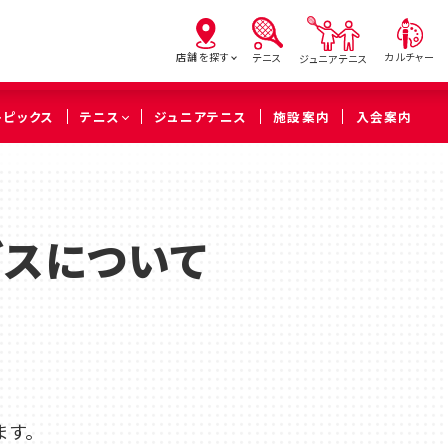
店舗を探す
カルチャー
テニス
ジュニアテニス
トピックス
テニス
ジュニアテニス
施設案内
入会案内
亀有
北砂
西
（葛飾区）
（江東区）
（足立
スについて
橋本
溝の口
武蔵
（相模原市緑区）
（川崎市高津区）
（川崎市中
久喜
ます。
（久喜市）