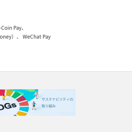
oin Pay、
money）、 WeChat Pay