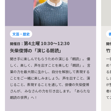
書道
第2・4土曜 9:00～10:00
開催日：
開
竹田悦堂実用書道土曜 筆ペン朝活クラス
水
一日のはじまりを、静かに筆を走らせる時間から始
家
めてみませんか。 基本の筆づかいから、日常で使え
軽
る美文字まで、ゆっくり・やさしく・丁寧にお伝え
ニ
します。 土曜日の朝、少し早起きして自分時間。心
げ
が整い、気持ちよく週末をスタートできます。初心
方
者の方も、久しぶりに筆を持つ方も、どうぞ安心し
ワ
てご参加ください。