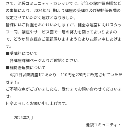
さて、池袋コミュニティ・カレッジでは、近年の諸経費高騰など
の事情により、2024年
4
月期より講座の受講料及び維持管理費の
改定させていただく運びとなりました。
皆様にはご負担をおかけいたしますが、健全な運営に向けスタッ
フ一同、講座やサービス面で一層の努力を図ってまいりますの
で、どうか引き続きご愛顧賜りますよう心よりお願い申しあげま
す。
■受講料について
各講座詳細ページよりご確認ください。
■維持管理費について
4
月
1
日以降講座
1
回あたり
110
円を
220
円に改定させていただ
きます。
ご不明な点がございましたら、受付までお問い合わせくださいま
せ。
何卒よろしくお願い申し上げます。
2024
年
2
月
池袋コミュニティ・