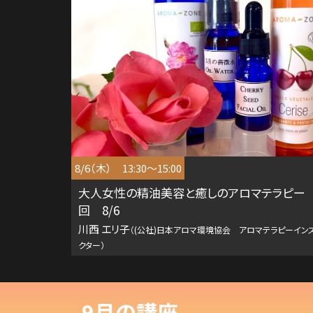
8/6（木） 13:30～15:00
大人女性の精油美容と癒しのアロマテラピー 
回 8/6
川西 エリ子
（(公社)日本アロマ環境協会 アロマテラピーイン
クター）
9月の講座