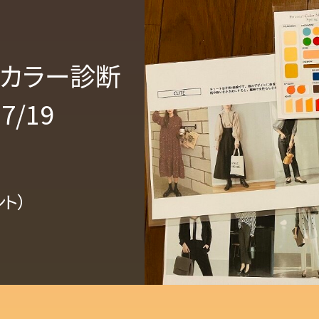
カラー診断
/19
ト）