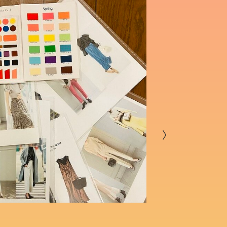
8/13（木）10:15～
色選びで
のパー
8/13
〉
真生 八枝（
（見た目と心