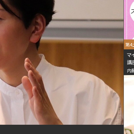
第4土
マ
講
内