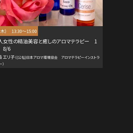
（木） 13:30～15:00
人女性の精油美容と癒しのアロマテラピー 1
8/6
西 エリ子
（(公社)日本アロマ環境協会 アロマテラピーインストラ
ー）