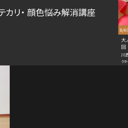
・テカリ・ 顔色悩み解消講座
8/6
大
回 
川
クタ