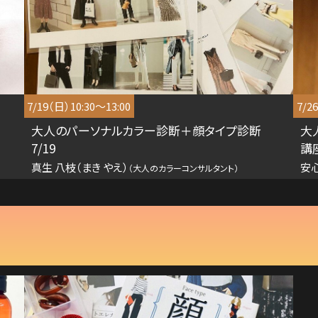
7/19（日）10:30～13:00
7/2
大人のパーソナルカラー診断＋顔タイプ診断
大
7/19
講座
真生 八枝（まき やえ）
安
（大人のカラーコンサルタント）