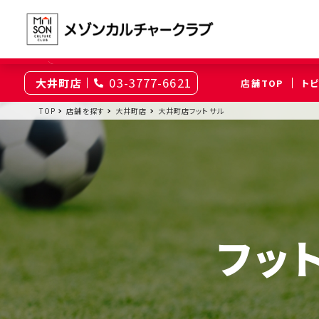
03-3777-6621
大井町店
店舗TOP
ト
東京
TOP
店舗を探す
大井町店
大井町店フットサル
綾瀬
大井町
（足立区）
（品川区）
神奈川
伊勢原
相模原
（伊勢原市）
（相模原市南区）
フッ
埼玉
上尾
浦和
（上尾市）
（さいたま市浦和区）