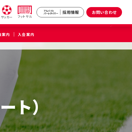
採用情報
お問い合わせ
アルバイト
パートタイマー
フットサル
サッカー
設案内
入会案内
新井
武蔵境
区）
（武蔵野市）
小杉
原区）
ート）