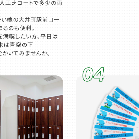
人工芝コートで多少の雨
んかい線の大井町駅前コー
まるのも便利。
を満喫したい方、平日は
末は青空の下
をかいてみませんか。
04