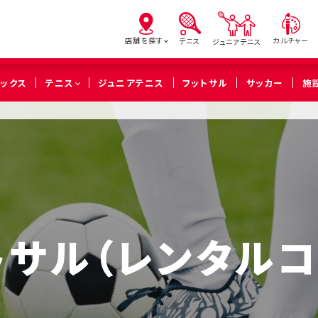
店舗を探す
カルチャー
テニス
ジュニアテニス
ピックス
テニス
ジュニアテニス
フットサル
サッカー
施
亀有
北砂
西
（葛飾区）
（江東区）
（足立
橋本
溝の口
武蔵
（相模原市緑区）
（川崎市高津区）
（川崎市中
トサル（レンタルコ
久喜
（久喜市）