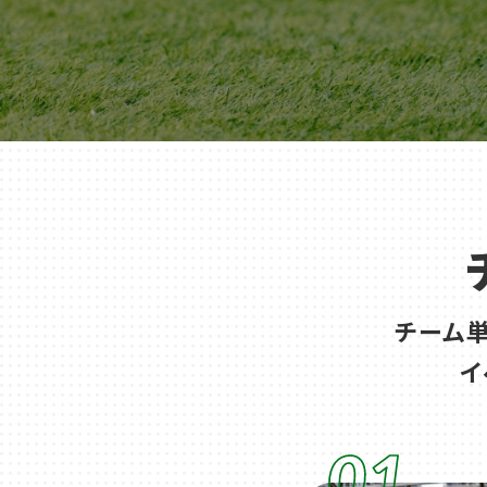
千葉
蘇我
（千葉市中央区）
大阪
鳳
八尾
（堺市西区）
（八尾市）
チーム
イ
01