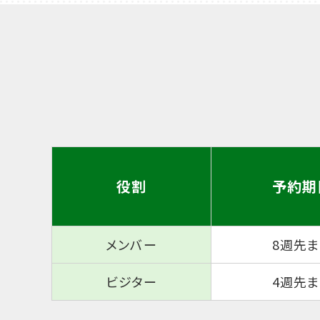
役割
予約期
メンバー
8週先
ビジター
4週先